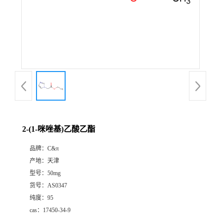
2-(1-咪唑基)乙酸乙酯
品牌：
C&π
产地：
天津
型号：
50mg
货号：
AS0347
纯度：
95
cas：
17450-34-9