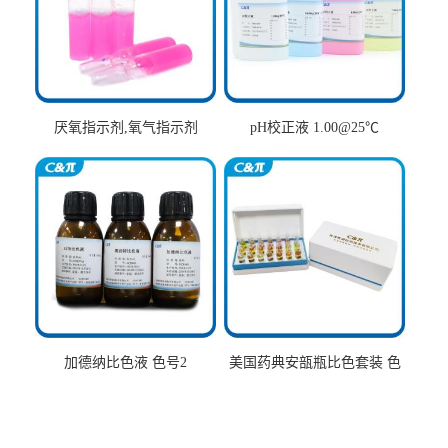
厌氧指示剂,氧气指示剂
pH校正液 1.00@25℃
加德纳比色液 色号2
美国药典安瓿瓶比色套装 色
号AtoT