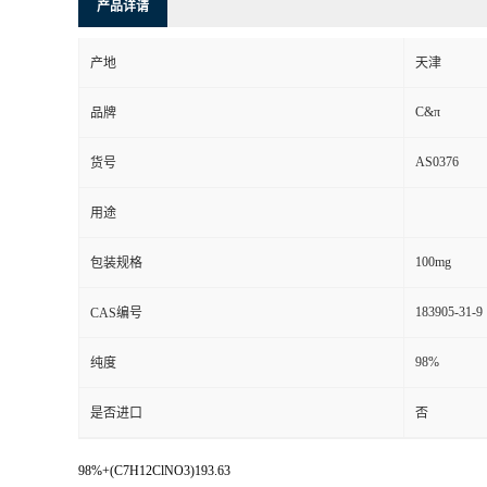
产品详请
产地
天津
C&π
品牌
AS0376
货号
用途
100mg
包装规格
183905-31-9
CAS编号
98%
纯度
是否进口
否
98%+(C7H12ClNO3)193.63