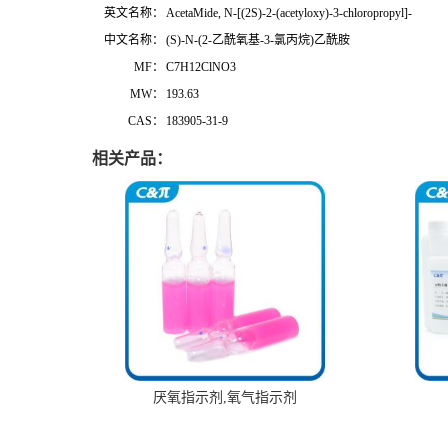
英文名称：
AcetaMide, N-[(2S)-2-(acetyloxy)-3-chloropropyl]-
中文名称：
(S)-N-(2-乙酰氧基-3-氯丙烷)乙酰胺
MF：
C7H12ClNO3
MW：
193.63
CAS：
183905-31-9
相关产品：
厌氧指示剂,氧气指示剂