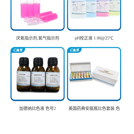
厌氧指示剂,氧气指示剂
pH校正液 1.00@25℃
加德纳比色液 色号2
美国药典安瓿瓶比色套装 色
号AtoT