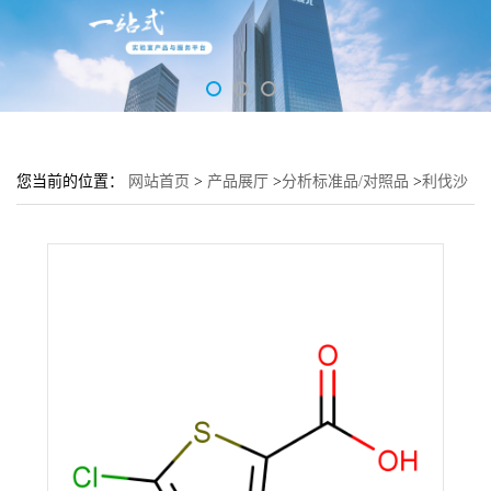
您当前的位置：
网站首页
>
产品展厅
>
分析标准品/对照品
>
利伐沙
班杂质B(2-氯噻吩-5-甲酸)