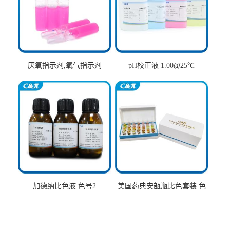
厌氧指示剂,氧气指示剂
pH校正液 1.00@25℃
加德纳比色液 色号2
美国药典安瓿瓶比色套装 色
号AtoT