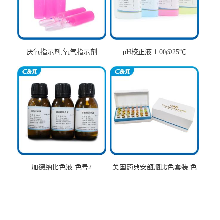
厌氧指示剂,氧气指示剂
pH校正液 1.00@25℃
加德纳比色液 色号2
美国药典安瓿瓶比色套装 色
号AtoT