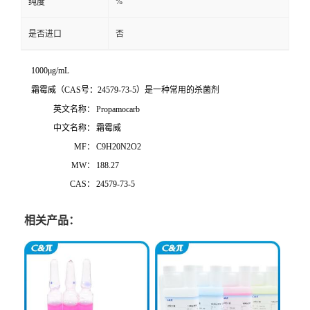
%
纯度
是否进口
否
1000μg/mL
霜霉威（CAS号：24579-73-5）是一种常用的杀菌剂
英文名称：
Propamocarb
中文名称：
霜霉威
MF：
C9H20N2O2
MW：
188.27
CAS：
24579-73-5
相关产品：