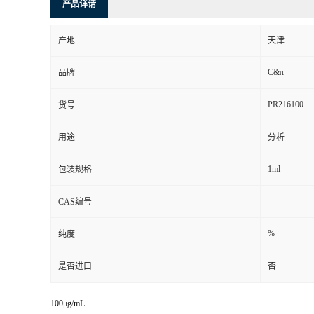
产品详请
产地
天津
C&π
品牌
PR216100
货号
用途
分析
1ml
包装规格
CAS编号
%
纯度
是否进口
否
100μg/mL