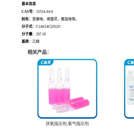
基本信息
CAS号
：35554-44-0
别名
：恩康唑、烯菌灵、戴寇唑等。
分子式
：
C
14
H
14
C
l
2
N
2
O
分子量
：297.18
基质
：乙醇
相关产品：
厌氧指示剂,氧气指示剂