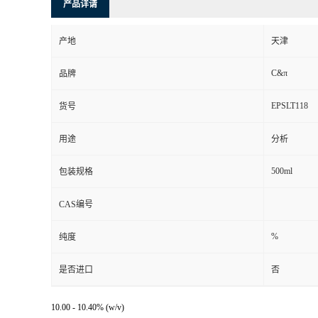
产品详请
产地
天津
C&π
品牌
EPSLT118
货号
用途
分析
500ml
包装规格
CAS编号
%
纯度
是否进口
否
10.00 - 10.40% (w/v)