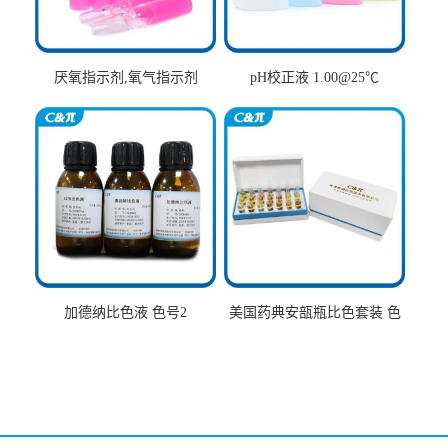
厌氧指示剂,氧气指示剂
pH校正液 1.00@25℃
加德纳比色液 色号2
美国药典安瓿瓶比色套装 色
号AtoT