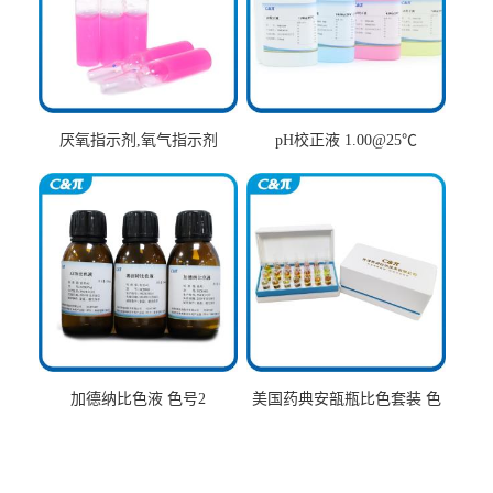
厌氧指示剂,氧气指示剂
pH校正液 1.00@25℃
加德纳比色液 色号2
美国药典安瓿瓶比色套装 色
号AtoT