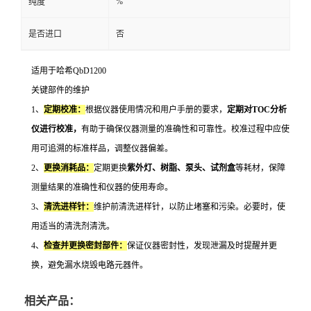
%
纯度
是否进口
否
适用于
哈希
QbD1200
关键部件的维护
1、
定期校准：
根据仪器使用情况和用户手册的要求，
定期对TOC分析
仪进行校准，
有助于确保仪器测量的准确性和可靠性。校准过程中应使
用可追溯的标准样品，调整仪器偏差。
2、
更换消耗品：
定期更换
紫外灯、树脂、泵头、试剂盒
等耗材，保障
测量结果的准确性和仪器的使用寿命。
3、
清洗进样针：
维护前清洗进样针，以防止堵塞和污染。必要时，使
用适当的清洗剂清洗。
4、
检查并更换密封部件：
保证仪器密封性，发现泄漏及时提醒并更
换，避免漏水烧毁电路元器件。
相关产品：