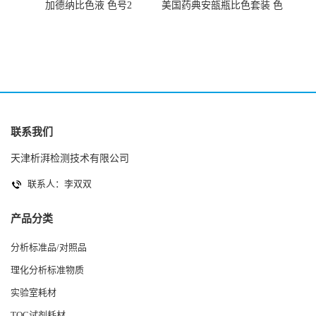
加德纳比色液 色号2
美国药典安瓿瓶比色套装 色
号AtoT
联系我们
天津析湃检测技术有限公司
联系人：李双双
产品分类
分析标准品/对照品
理化分析标准物质
实验室耗材
TOC试剂耗材