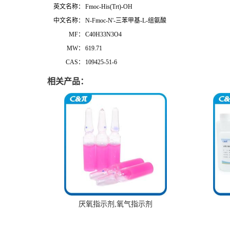
英文名称：
Fmoc-His(Trt)-OH
中文名称：
N-Fmoc-N'-三苯甲基-L-组氨酸
MF：
C40H33N3O4
MW：
619.71
CAS：
109425-51-6
相关产品：
厌氧指示剂,氧气指示剂