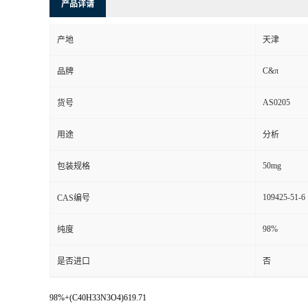
产品详请
产地
天津
C&π
品牌
AS0205
货号
用途
分析
50mg
包装规格
109425-51-6
CAS编号
98%
纯度
是否进口
否
98%+(C40H33N3O4)619.71