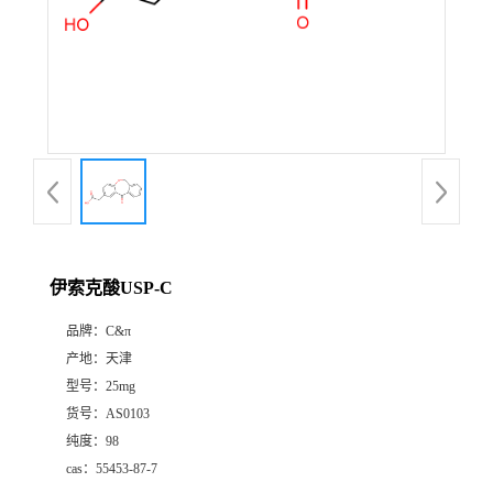
伊索克酸USP-C
品牌：
C&π
产地：
天津
型号：
25mg
货号：
AS0103
纯度：
98
cas：
55453-87-7