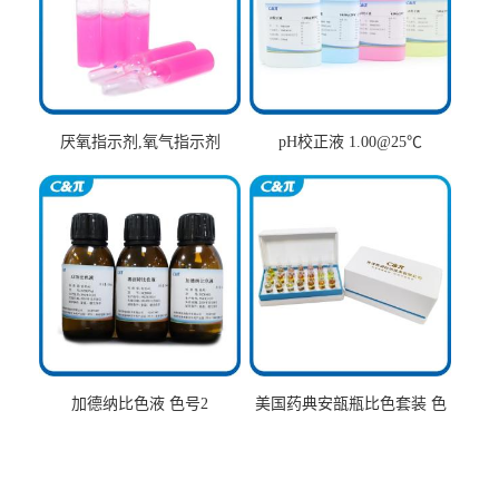
厌氧指示剂,氧气指示剂
pH校正液 1.00@25℃
加德纳比色液 色号2
美国药典安瓿瓶比色套装 色
号AtoT