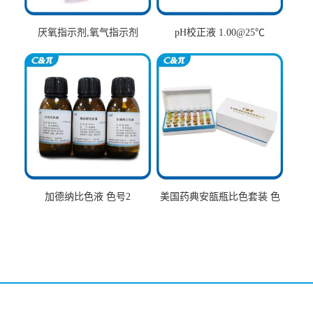
厌氧指示剂,氧气指示剂
pH校正液 1.00@25℃
加德纳比色液 色号2
美国药典安瓿瓶比色套装 色
号AtoT