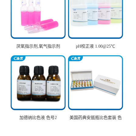
厌氧指示剂,氧气指示剂
pH校正液 1.00@25℃
加德纳比色液 色号2
美国药典安瓿瓶比色套装 色
号AtoT