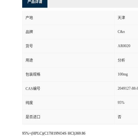
产品详请
产地
天津
C&π
品牌
AR0020
货号
用途
分析
100mg
包装规格
2049127-88-
CAS编号
95%
纯度
是否进口
否
95%+(HPLC)(C17H19NO4S·HCl)369.86