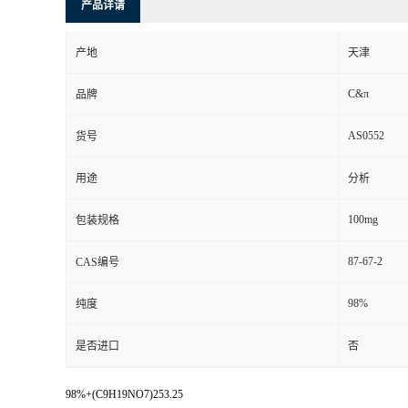
产品详请
产地
天津
C&π
品牌
AS0552
货号
用途
分析
100mg
包装规格
87-67-2
CAS编号
98%
纯度
是否进口
否
98%+(C9H19NO7)253.25