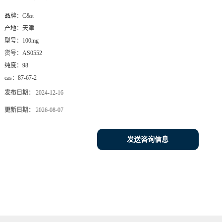
品牌：
C&π
产地：
天津
型号：
100mg
货号：
AS0552
纯度：
98
cas：
87-67-2
发布日期：
2024-12-16
更新日期：
2026-08-07
发送咨询信息