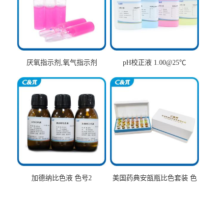
厌氧指示剂,氧气指示剂
pH校正液 1.00@25℃
加德纳比色液 色号2
美国药典安瓿瓶比色套装 色
号AtoT