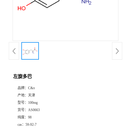
左旋多巴
品牌：
C&π
产地：
天津
型号：
100mg
货号：
AS0663
纯度：
98
cas：
59-92-7