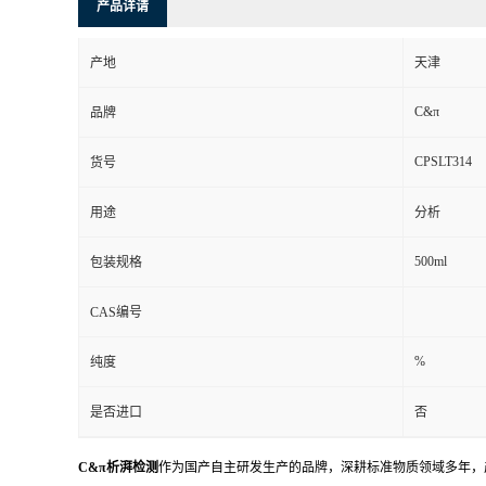
产品详请
产地
天津
C&π
品牌
CPSLT314
货号
用途
分析
500ml
包装规格
CAS编号
%
纯度
是否进口
否
C&π析湃检测
作为国产自主研发生产的品牌，深耕标准物质领域多年，