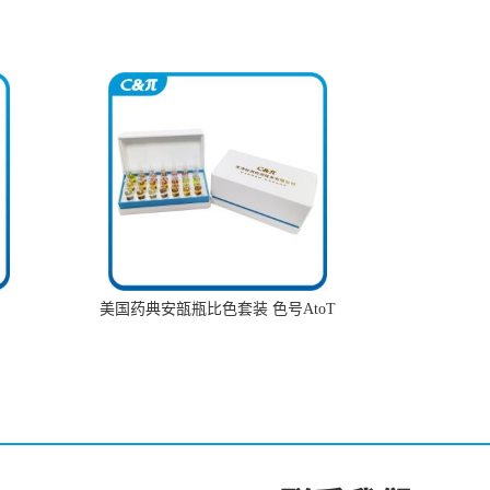
美国药典安瓿瓶比色套装 色号AtoT