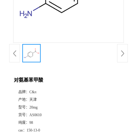
对氨基苯甲酸
品牌：
C&π
产地：
天津
型号：
20mg
货号：
AS0610
纯度：
98
cas：
150-13-0