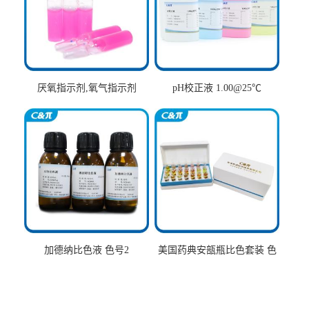
厌氧指示剂,氧气指示剂
pH校正液 1.00@25℃
加德纳比色液 色号2
美国药典安瓿瓶比色套装 色
号AtoT