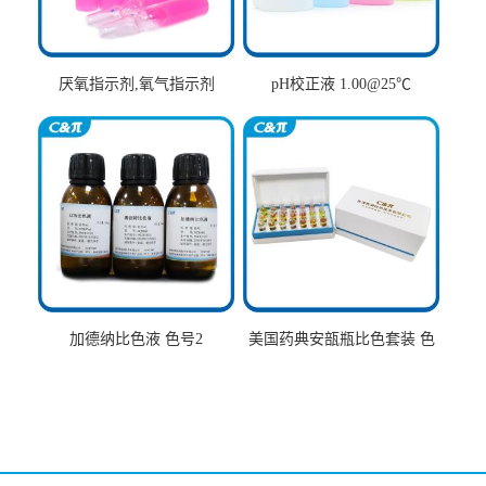
厌氧指示剂,氧气指示剂
pH校正液 1.00@25℃
加德纳比色液 色号2
美国药典安瓿瓶比色套装 色
号AtoT