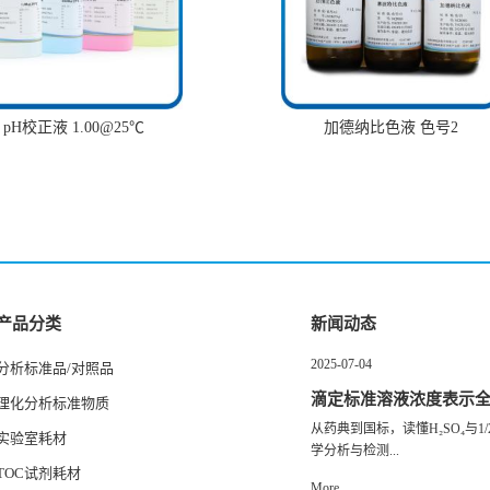
pH校正液 1.00@25℃
加德纳比色液 色号2
产品分类
新闻动态
2025-07-04
分析标准品/对照品
滴定标准溶液浓度表示
理化分析标准物质
从药典到国标，读懂H₂SO₄与1/2
实验室耗材
学分析与检测...
TOC试剂耗材
More