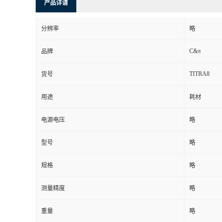
产品详请
分辨率
略
C&π
品牌
TITRA8
货号
用途
耗材
电源电压
略
型号
略
规格
略
测量精度
略
重量
略