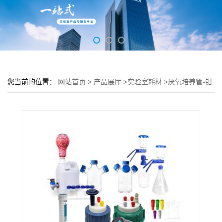
您当前的位置：
网站首页
>
产品展厅
>
实验室耗材
>
厌氧培养管-钳
口含盖