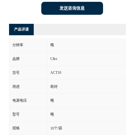
发送咨询信息
产品详请
分辨率
略
C&π
品牌
ACT10
货号
用途
耗材
电源电压
略
型号
略
规格
10个/袋