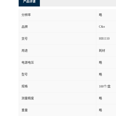
产品详请
分辨率
略
C&π
品牌
HB1110
货号
用途
耗材
电源电压
略
型号
略
规格
100个/盒
测量精度
略
重量
略