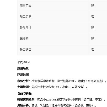
测量范围
略
加工定制
否
外形尺寸
略
保修期
略
是否进口
否
平底-10ml
应用场景
环境监测
水体分析
：检测水样中苯系物、卤代烃等VOCs（如地下水污染调查）
土壤检测
：分析挥发性污染物（如石油烃、农药残留）。
食品与药品
残留溶剂检测
：药品中ICH Q3C规定的1类/2类溶剂（如甲醇、甲苯）。
风味分析
：酒类、乳制品中挥发性香气成分（如酯类、醛类）。