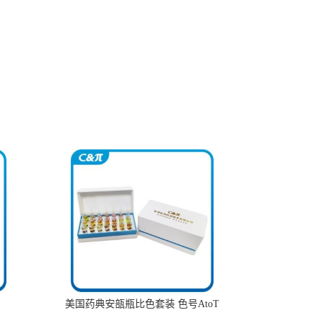
美国药典安瓿瓶比色套装 色号AtoT