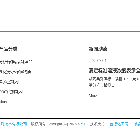
产品分类
新闻动态
2025-07-04
分析标准品/对照品
滴定标准溶液浓度表示
理化分析标准物质
从药典到国标，读懂H₂SO₄与1/2
实验室耗材
学分析与检测...
TOC试剂耗材
More
More
检测技术有限公司
版权所有 Copyright (©) 2026
XML
技术支持：
盖德化工网
食