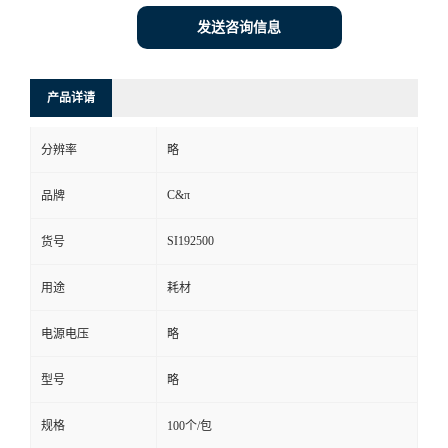
发送咨询信息
产品详请
分辨率
略
C&π
品牌
SI192500
货号
用途
耗材
电源电压
略
型号
略
规格
100个/包