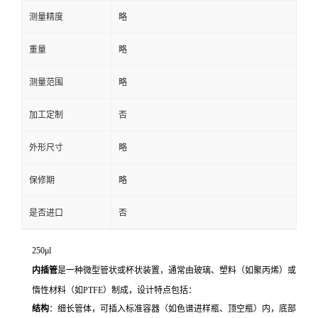
测量精度
略
重量
略
测量范围
略
加工定制
否
外形尺寸
略
保修期
略
是否进口
否
250μl
内插管
是一种微型管状或杯状装置，通常由玻璃、塑料（如聚丙烯）或
惰性材料（如PTFE）制成，设计特点包括：
结构
：细长管体，可插入标准容器（如色谱进样瓶、顶空瓶）内，底部