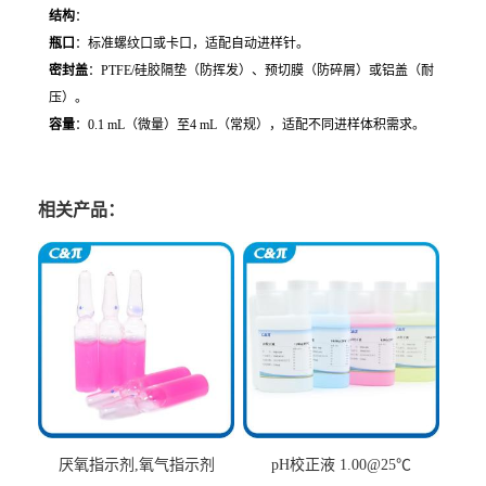
结构
：
瓶口
：标准螺纹口或卡口，适配自动进样针。
密封盖
：PTFE/硅胶隔垫（防挥发）、预切膜（防碎屑）或铝盖（耐
压）。
容量
：0.1 mL（微量）至4 mL（常规），适配不同进样体积需求。
相关产品：
厌氧指示剂,氧气指示剂
pH校正液 1.00@25℃