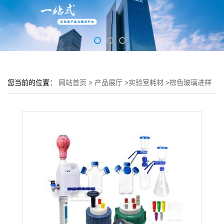
您当前的位置：
网站首页
>
产品展厅
>
实验室耗材
>
棕色玻璃进样
瓶-常规款(含盖)