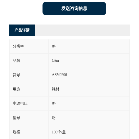
发送咨询信息
产品详请
分辨率
略
C&π
品牌
ASV9206
货号
用途
耗材
电源电压
略
型号
略
规格
100个/盒