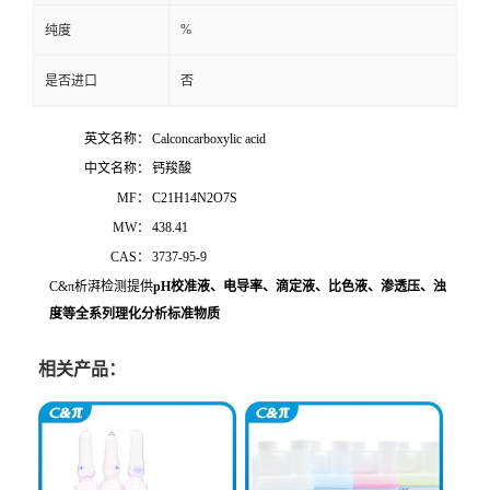
%
纯度
是否进口
否
英文名称：
Calconcarboxylic acid
中文名称：
钙羧酸
MF：
C21H14N2O7S
MW：
438.41
CAS：
3737-95-9
C&π析湃检测提供
pH校准液、电导率、
滴定液
、比色液、渗透压、浊
度等全系列理化分析标准物质
相关产品：