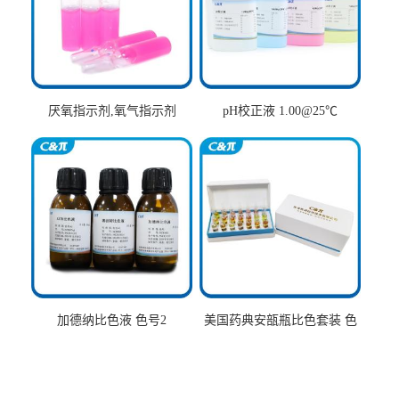
厌氧指示剂,氧气指示剂
pH校正液 1.00@25℃
加德纳比色液 色号2
美国药典安瓿瓶比色套装 色
号AtoT