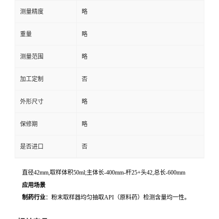
测量精度
略
重量
略
测量范围
略
加工定制
否
外形尺寸
略
保修期
略
是否进口
否
直径42mm,取样体积50ml;主体长-400mm-杆25+头42,总长-600mm
应用场景
制药行业
：粉末取样器均匀抽取API（原料药）检测含量均一性。