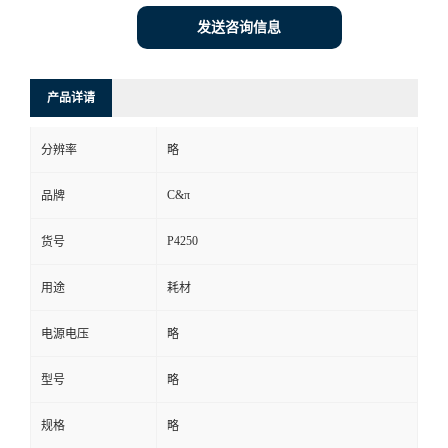
发送咨询信息
产品详请
分辨率
略
C&π
品牌
P4250
货号
用途
耗材
电源电压
略
型号
略
规格
略