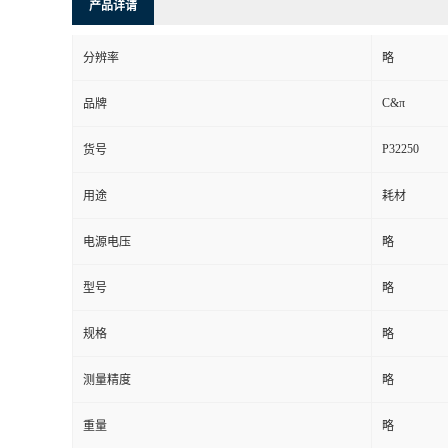
产品详请
分辨率
略
C&π
品牌
P32250
货号
用途
耗材
电源电压
略
型号
略
规格
略
测量精度
略
重量
略