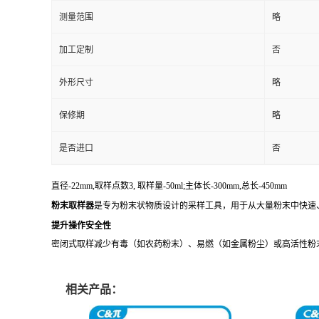
测量范围
略
加工定制
否
外形尺寸
略
保修期
略
是否进口
否
直径-22mm,取样点数3, 取样量-50ml;主体长-300mm,总长-450mm
粉末取样器
是专为粉末状物质设计的采样工具，用于从大量粉末中快速
提升操作安全性
密闭式取样减少有毒（如农药粉末）、易燃（如金属粉尘）或高活性粉末
相关产品：