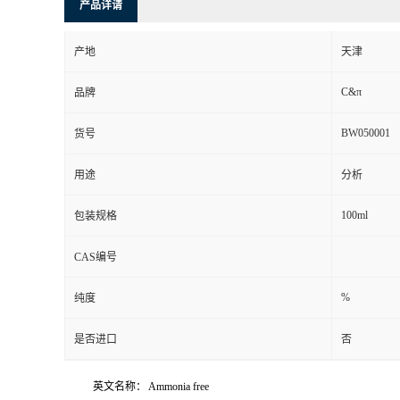
产品详请
产地
天津
C&π
品牌
BW050001
货号
用途
分析
100ml
包装规格
CAS编号
%
纯度
是否进口
否
英文名称：
Ammonia free