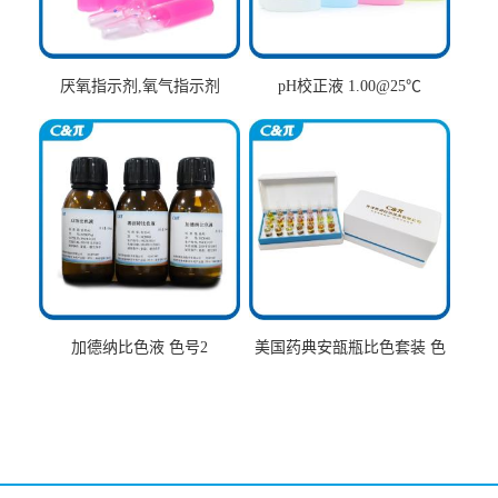
厌氧指示剂,氧气指示剂
pH校正液 1.00@25℃
加德纳比色液 色号2
美国药典安瓿瓶比色套装 色
号AtoT