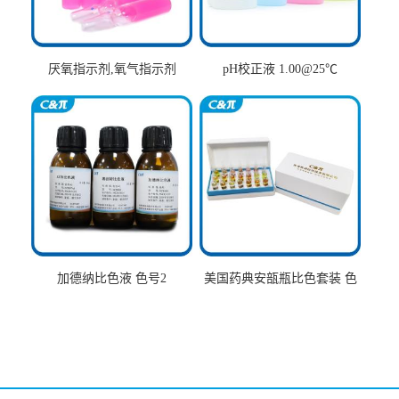
厌氧指示剂,氧气指示剂
pH校正液 1.00@25℃
加德纳比色液 色号2
美国药典安瓿瓶比色套装 色
号AtoT