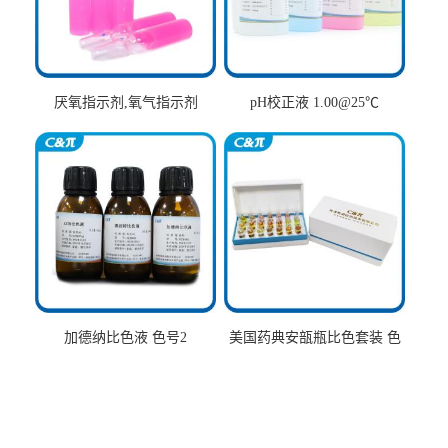
厌氧指示剂,氧气指示剂
pH校正液 1.00@25℃
加德纳比色液 色号2
美国药典安瓿瓶比色套装 色
号AtoT