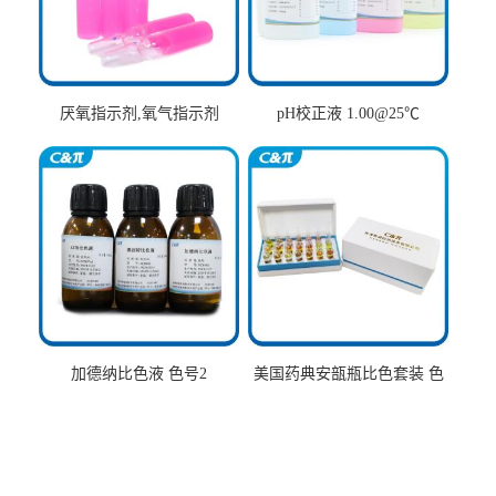
厌氧指示剂,氧气指示剂
pH校正液 1.00@25℃
加德纳比色液 色号2
美国药典安瓿瓶比色套装 色
号AtoT