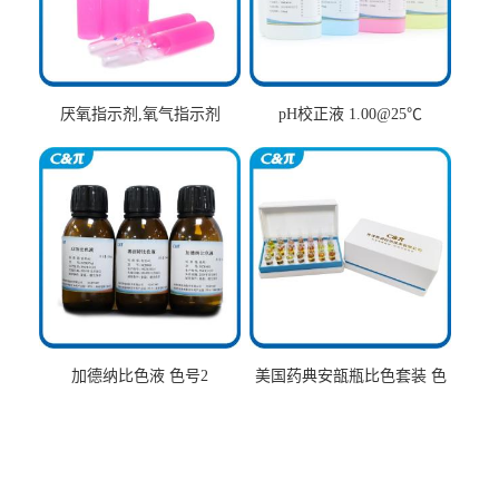
厌氧指示剂,氧气指示剂
pH校正液 1.00@25℃
加德纳比色液 色号2
美国药典安瓿瓶比色套装 色
号AtoT