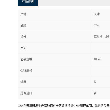
产品详请
产地
天津
C&π
品牌
ICM-04-116
货号
用途
100ml
包装规格
CAS编号
%
纯度
是否进口
否
C&π在天津研发生产基地拥有十万级洁净类GMP管理车间、先进的仪