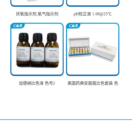
厌氧指示剂,氧气指示剂
pH校正液 1.00@25℃
加德纳比色液 色号2
美国药典安瓿瓶比色套装 色
号AtoT