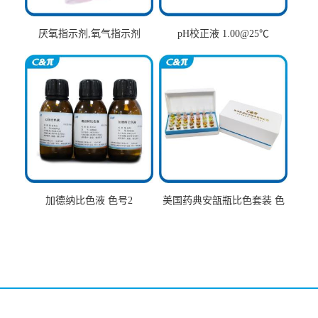
厌氧指示剂,氧气指示剂
pH校正液 1.00@25℃
加德纳比色液 色号2
美国药典安瓿瓶比色套装 色
号AtoT