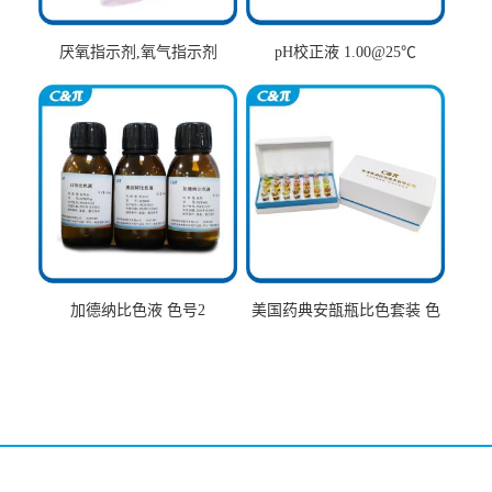
厌氧指示剂,氧气指示剂
pH校正液 1.00@25℃
加德纳比色液 色号2
美国药典安瓿瓶比色套装 色
号AtoT