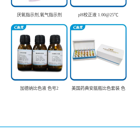
厌氧指示剂,氧气指示剂
pH校正液 1.00@25℃
加德纳比色液 色号2
美国药典安瓿瓶比色套装 色
号AtoT