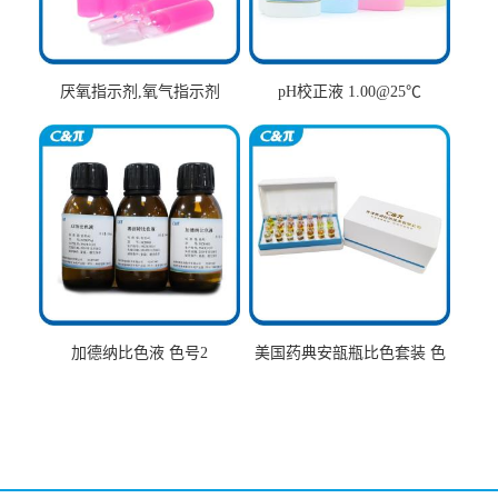
厌氧指示剂,氧气指示剂
pH校正液 1.00@25℃
加德纳比色液 色号2
美国药典安瓿瓶比色套装 色
号AtoT