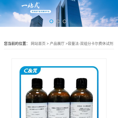
您当前的位置：
网站首页
>
产品展厅
>
容量法-双组分卡尔费休试剂
B液-无吡啶(2mgH2O/ml)-醛酮专用