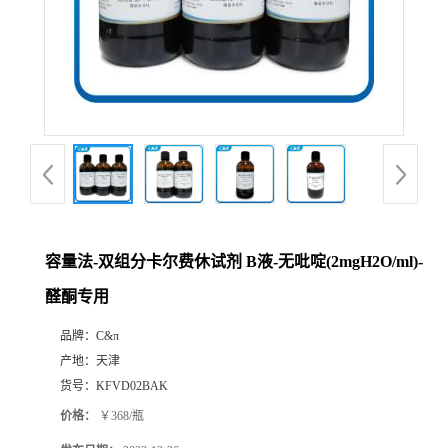
容量法-双组分卡尔费休试剂 B液-无吡啶(2mgH2O/ml)-
醛酮专用
品牌：
C&π
产地：
天津
货号：
KFVD02BAK
价格：
￥368/瓶