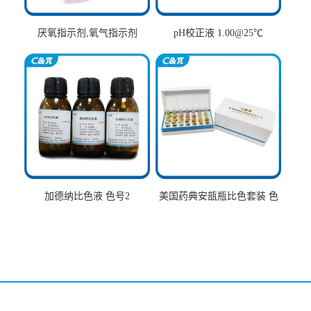
厌氧指示剂,氧气指示剂
pH校正液 1.00@25℃
加德纳比色液 色号2
美国药典安瓿瓶比色套装 色
号AtoT