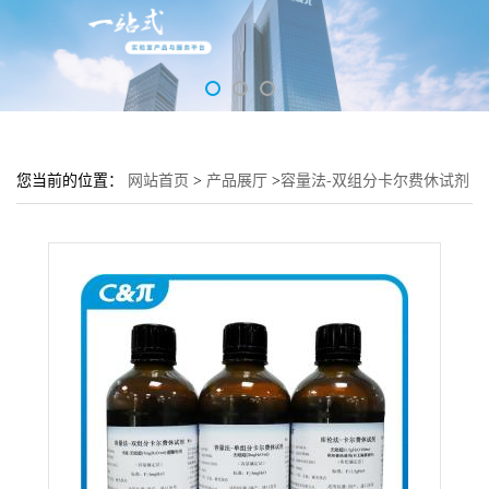
您当前的位置：
网站首页
>
产品展厅
>
容量法-双组分卡尔费休试剂
B液-无吡啶(5mgH2O/ml)