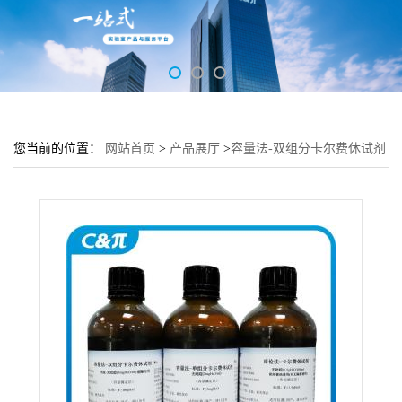
您当前的位置：
网站首页
>
产品展厅
>
容量法-双组分卡尔费休试剂
B液-无吡啶(2mgH2O/ml)