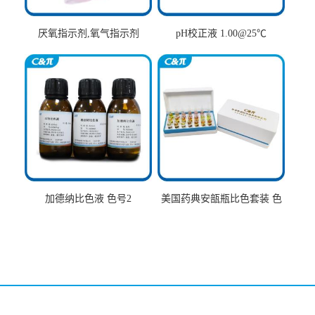
厌氧指示剂,氧气指示剂
pH校正液 1.00@25℃
加德纳比色液 色号2
美国药典安瓿瓶比色套装 色
号AtoT