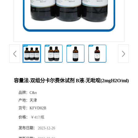
容量法-双组分卡尔费休试剂 B液-无吡啶(2mgH2O/ml)
品牌：
C&π
产地：
天津
货号：
KFVD02B
价格：
￥417/瓶
发布日期：
2023-12-26