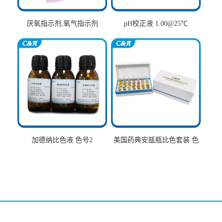
厌氧指示剂,氧气指示剂
pH校正液 1.00@25℃
加德纳比色液 色号2
美国药典安瓿瓶比色套装 色
号AtoT