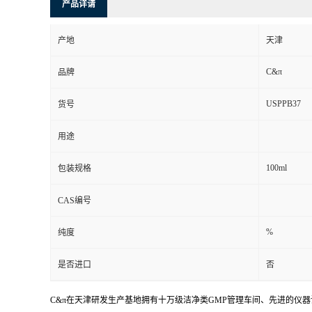
产品详请
产地
天津
C&π
品牌
USPPB37
货号
用途
100ml
包装规格
CAS编号
%
纯度
是否进口
否
C&π在天津研发生产基地拥有十万级洁净类GMP管理车间、先进的仪