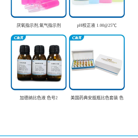
厌氧指示剂,氧气指示剂
pH校正液 1.00@25℃
加德纳比色液 色号2
美国药典安瓿瓶比色套装 色
号AtoT