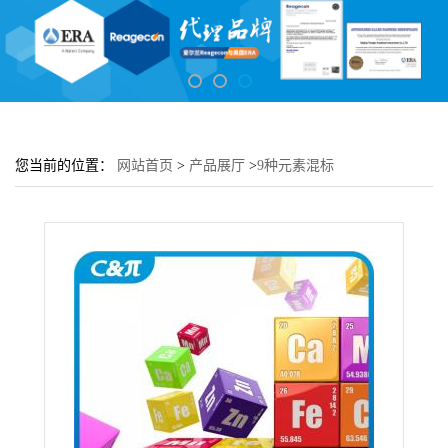
您当前的位置：
网站首页
>
产品展厅
>
9种元素混标
[Bi,Ge,Hf,Nb,Ta,Te,Ti,Y,Zr]-100μg/mL [5% HNO3,tr. HF]